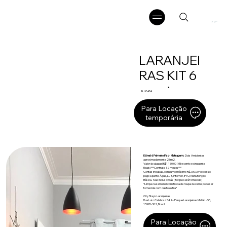
Login
LARANJEI
RAS KIT 6
●
ALUGADA
Para Locação
temporária
Kitnet 6 Primeiro Piso- Metragem:
Dois Ambientes
aproximadamente 23m2.
Valor do aluguel R$1.150.00 (Mil e cento e cinquenta
Reais)***Contrato 12 meses***
Contas Inclusas, consumo máximo R$200.00* excesso
pago a parte: Água, Luz, Internet, IPTU, Manutenção
Básica. Não Incluso: Gás (Botijão será fornecido)
*Limpeza semanal com troca de roupa de cama pode ser
fornecida com custo extra*
City Stays Laranjeiras
Rua Luiz Calabrez 54 A- Parque Laranjeiras Matão - SP,
15995-302, Brasil
Para Locação