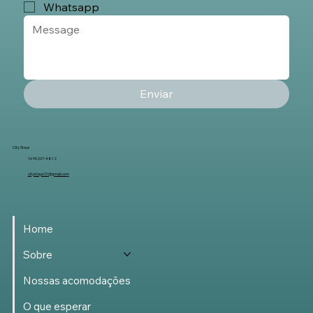
Whatsapp
Enviar
City Stays
16 99207-4812
citystays01@gmail.com
Home
Sobre
Nossas acomodações
O que esperar