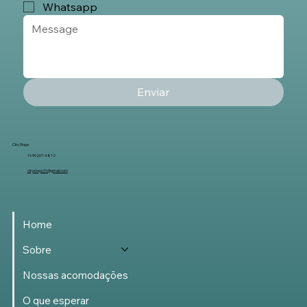
Whatsapp
Enviar
City Stays
16 99207-4812
citystays01@gmail.com
Home
Sobre
Nossas acomodações
O que esperar