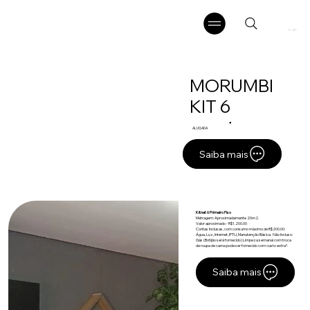
Login
MORUMBI
KIT 6
●
ALUGADA
Saiba mais
Kitnet 6 Primeiro Piso
Metragem: Aproximadamente 20m2.
Valor aproximado - R$1.200.00
Contas Inclusas, com consumo máximo de R$200.00:
Água, Luz, Internet, IPTU, Manutenção Básica. Não Incluso:
Gás (Botijão será fornecido) Limpeza semanal com troca
de roupa de cama pode ser fornecido com custo extra*.
Saiba mais