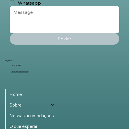
Whatsapp
Enviar
City Stays
16 99207-4812
citystays01@gmail.com
Home
Sobre
Nossas acomodações
O que esperar