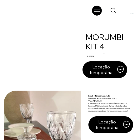
Login
MORUMBI
KIT 4
●
ALUGADA
Locação
temporária
Kitnet 4 Térrea (Modelo Loft)
Metragem: Aproximadamente 27m2.
Valor: R$ 1,300.00
Contas Inclusas, com consumo máximo: Água, Luz,
Internet, IPTU, Manutenção Básica. Não Incluso: Gás
(Botijão será fornecido) Limpeza semanal com troca de
roupa de cama pode ser fornecido com custo extra*.
Locação
temporária